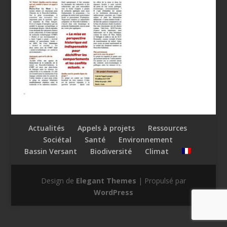
Actualités
Appels à projets
Ressources
Sociétal
Santé
Environnement
Bassin Versant
Biodiversité
Climat
Design de
Elegant Themes
| Propulsé par
WordPress