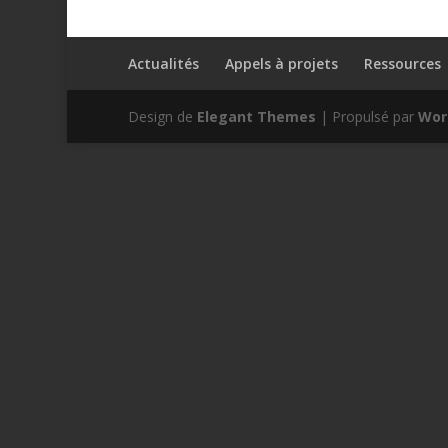
Actualités
Appels à projets
Ressources
Design de
Elegant Themes
| Propulsé par
Wor