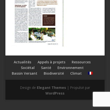
Actualités
Appels à projets
Ressources
Sociétal
Santé
Environnement
Bassin Versant
Biodiversité
Climat
Design de
Elegant Themes
| Propulsé par
WordPress