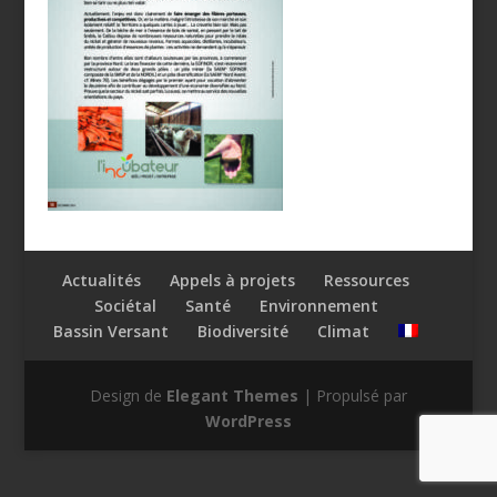
Actualités
Appels à projets
Ressources
Sociétal
Santé
Environnement
Bassin Versant
Biodiversité
Climat
Design de
Elegant Themes
| Propulsé par
WordPress