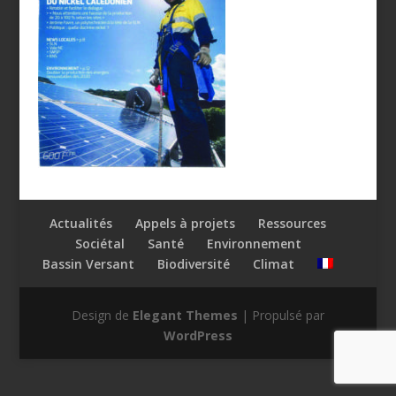
Actualités
Appels à projets
Ressources
Sociétal
Santé
Environnement
Bassin Versant
Biodiversité
Climat
Design de
Elegant Themes
| Propulsé par
WordPress