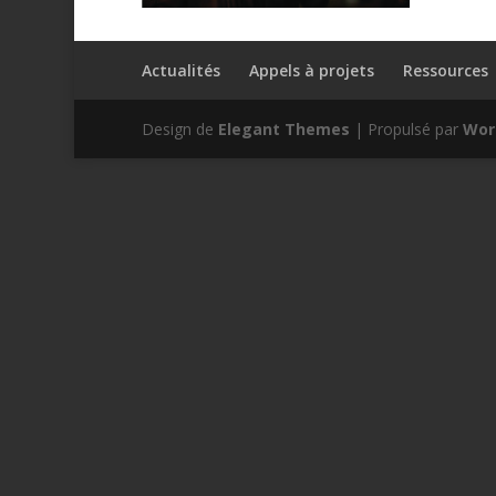
Actualités
Appels à projets
Ressources
Design de
Elegant Themes
| Propulsé par
Wor