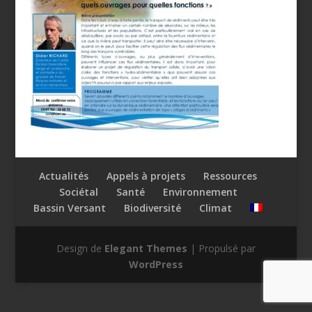
Actualités
Appels à projets
Ressources
Sociétal
Santé
Environnement
Bassin Versant
Biodiversité
Climat
Design de
Elegant Themes
| Propulsé par
WordPress