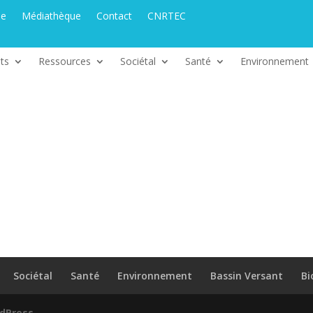
ue
Médiathèque
Contact
CNRTEC
ts
Ressources
Sociétal
Santé
Environnement
Sociétal
Santé
Environnement
Bassin Versant
Bi
dPress