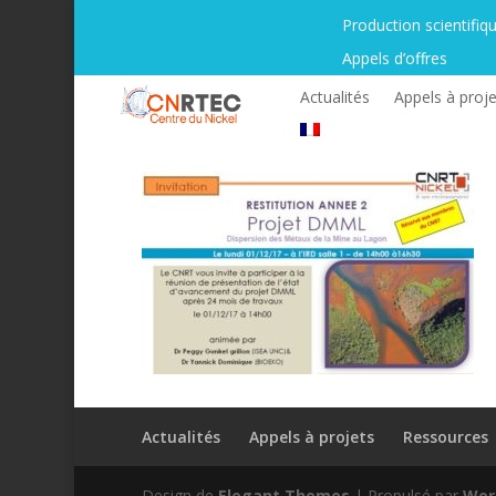
Production scientifiq
Appels d’offres
Actualités
Appels à proje
Actualités
Appels à projets
Ressources
Design de
Elegant Themes
| Propulsé par
Wor