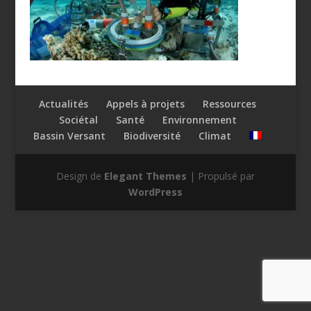
Actualités
Appels à projets
Ressources
Sociétal
Santé
Environnement
Bassin Versant
Biodiversité
Climat
Design de
Elegant Themes
| Propulsé par
WordPress