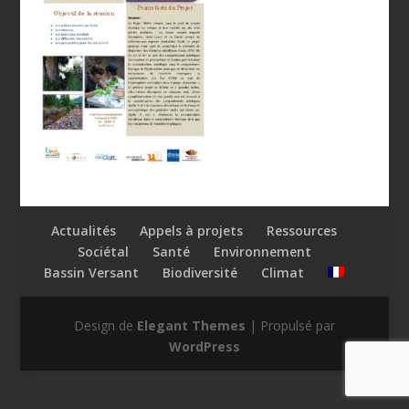
Actualités
Appels à projets
Ressources
Sociétal
Santé
Environnement
Bassin Versant
Biodiversité
Climat
Design de
Elegant Themes
| Propulsé par
WordPress