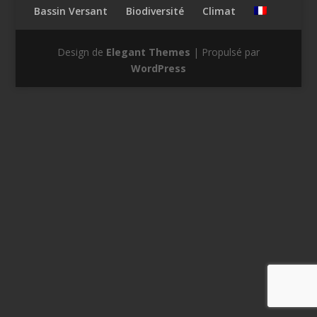
Bassin Versant
Biodiversité
Climat
Design de
Elegant Themes
| Propulsé par
WordPress